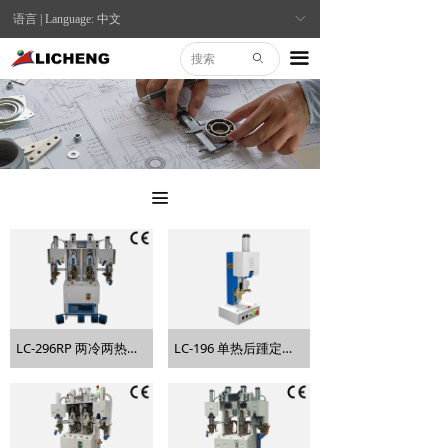
语言 | Language: 中文
ꀅ
끀
ꄙ
끀
LC-296RP 两冷两热气囊式后踵定型机 (PLC)
LC-196 单热后踵定型机