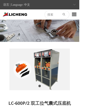
语言 | Language: 中文
ꀅ
끀
ꄙ
LC-600P/2 双工位气囊式压底机