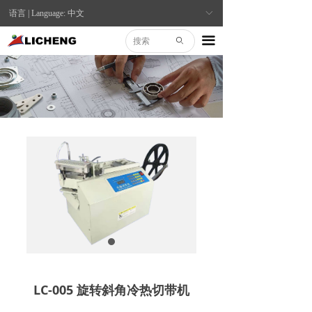
语言 | Language: 中文
ꀅ
끀
ꄙ
LC-005 旋转斜角冷热切带机