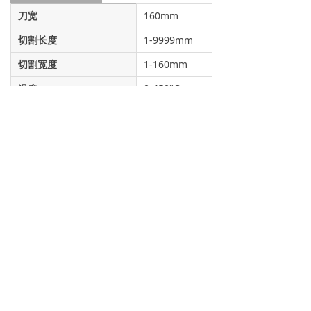
刀宽
160mm
切割长度
1-9999mm
切割宽度
1-160mm
温度
0-450°C
尺寸
550*480*410mm
功率
0.45kW
电压
220V/50Hz
净重
34KG
毛重
35KG
友情链接：
视频频道
产品目录
版权所有 © 2026 全利成 保留所有权利