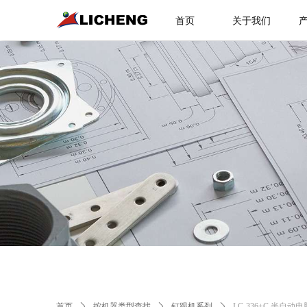
首页
关于我们
首页
ꄲ
按机器类型查找
ꄲ
钉跟机系列
ꄲ
LC-336+C 半自动