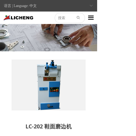
语言 | Language: 中文
ꀅ
끀
ꄙ
LC-202 鞋面磨边机