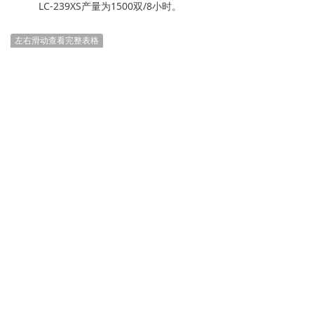
LC-239XS产量为1500双/8小时。
左右滑动查看完整表格
尺寸
2700*1000*1470mm
功率
3kW
电压
380V/50Hz
净重
500KG
毛重
540KG
友情链接：
视频频道
产品目录
版权所有 © 2026 全利成 保留所有权利
粤ICP备2022044783号
粤公网安备44030702000102号