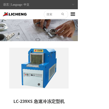
语言 | Language: 中文
ꀅ
끀
ꄙ
LC-239XS 急速冷冻定型机