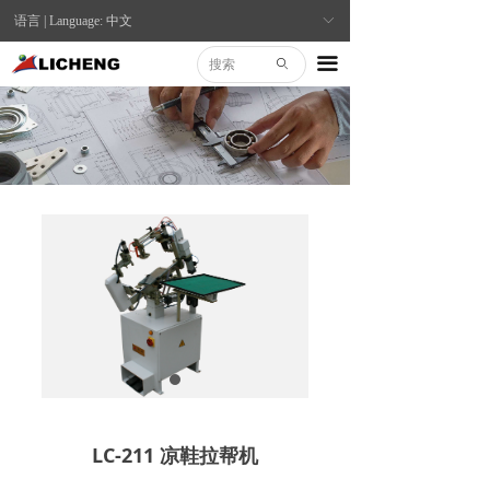
语言 | Language: 中文
ꀅ
끀
ꄙ
LC-211 凉鞋拉帮机