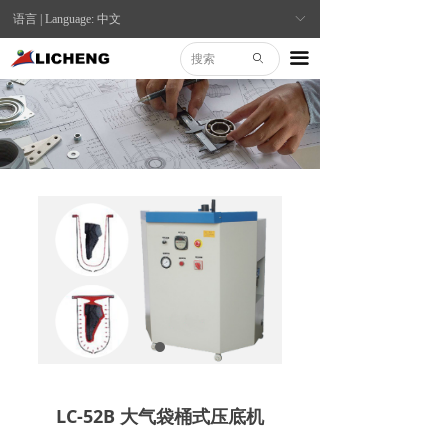
语言 | Language: 中文
ꀅ
끀
ꄙ
LC-52B 大气袋桶式压底机