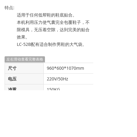
特点:
适用于任何低帮鞋的鞋底贴合。
本机利用压力使气囊完全包覆鞋子，不
限模具，无压着空隙，达到完美的贴合
效果。
LC-52B配有适合制作男鞋的大气袋。
左右滑动查看完整表格
尺寸
960*600*1070mm
电压
220V/50Hz
净重
150KG
毛重
180KG
产量
200双/小时
友情链接：
视频频道
产品目录