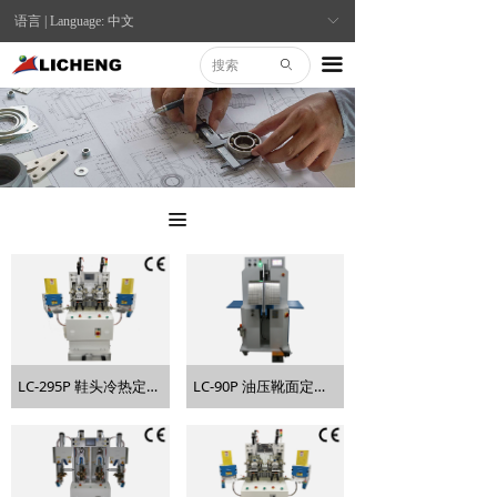
语言 | Language: 中文
ꀅ
끀
ꄙ
끀
LC-295P 鞋头冷热定型机 (PLC)
LC-90P 油压靴面定型机 (PLC)